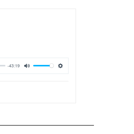
-43:19
Mute
Settings