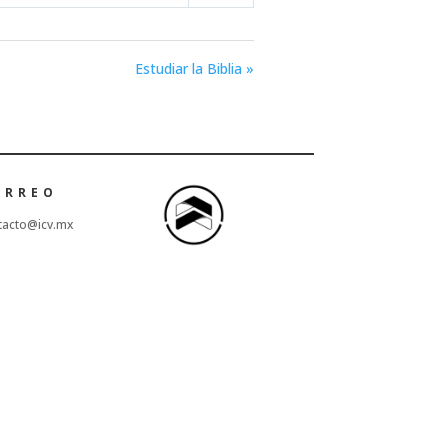
Mute
Settings
Estudiar la Biblia »
ORREO
tacto@icv.mx