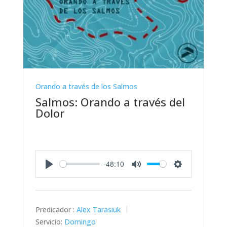
Orando a través de los Salmos
Salmos: Orando a través del
Dolor
-48:10
Play
Mute
Settings
Predicador :
Alex Tarasiuk
Servicio:
Domingo