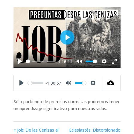
Play
-1:16:11
Play
Mute
Settings
Enter
fullscreen
-1:30:57
Play
Mute
Settings
Sólo partiendo de premisas correctas podremos tener
un aprendizaje significativo para nuestras vidas.
« Job: De las Cenizas al
Eclesiastés: Distorsionado