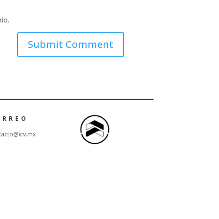
io.
ORREO
tacto@icv.mx