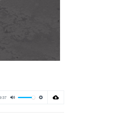
9:37
Mute
Settings