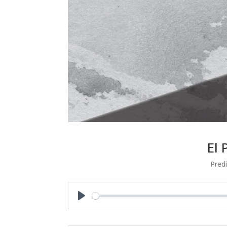
El 
Pred
Play