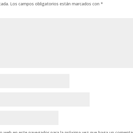
cada.
Los campos obligatorios están marcados con
*
tio web en este navegador para la próxima vez que haga un comentar