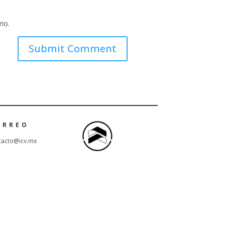
io.
ORREO
tacto@icv.mx