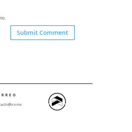
io.
ORREO
tacto@icv.mx