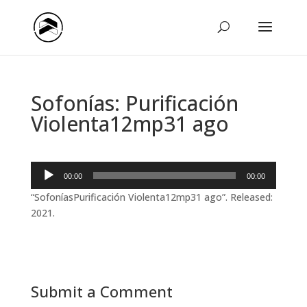
Sofonías: Purificación
Violenta12mp31 ago
Reproductor
00:00
00:00
de
“SofoníasPurificación Violenta12mp31 ago”. Released:
audio
2021.
Submit a Comment