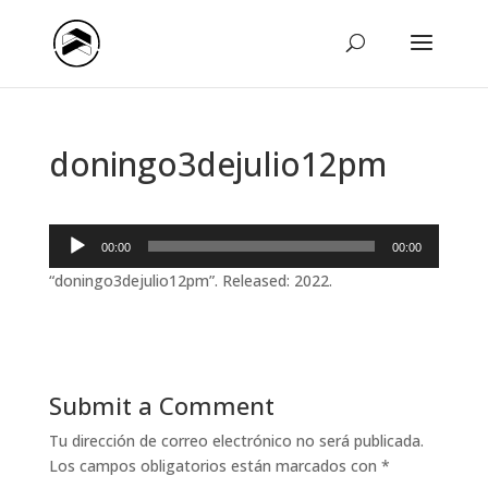
doningo3dejulio12pm
Reproductor
00:00
00:00
de
“doningo3dejulio12pm”. Released: 2022.
audio
Submit a Comment
Tu dirección de correo electrónico no será publicada.
Los campos obligatorios están marcados con
*